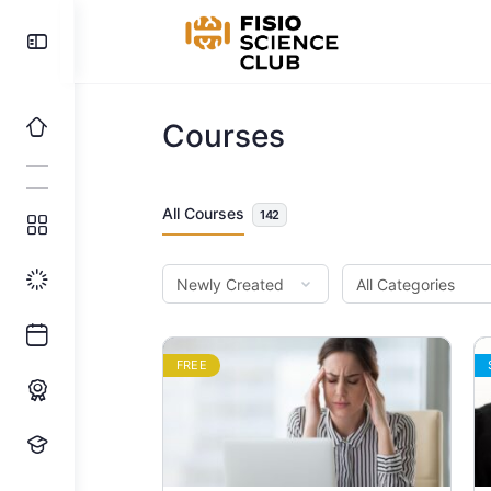
Toggle
Side
Panel
Courses
All Courses
142
FREE