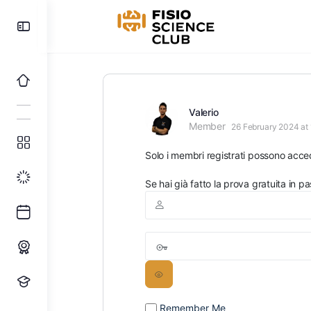
Toggle
Side
Panel
Valerio
Member
26 February 2024 at 
Solo i membri registrati possono acc
Se hai già fatto la prova gratuita in pa
Remember Me